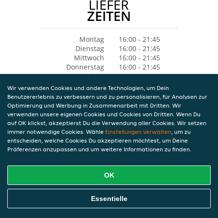
LIEFER
ZEITEN
Montag
16:00 - 21:45
Dienstag
16:00 - 21:45
Mittwoch
16:00 - 21:45
Donnerstag
16:00 - 21:45
Freitag
16:00 - 21:45
Samstag
14:00 - 21:45
Wir verwenden Cookies und andere Technologien, um Dein
Sonntag
14:00 - 21:45
Benutzererlebnis zu verbessern und zu personalisieren, für Analysen zur
Optimierung und Werbung in Zusammenarbeit mit Dritten. Wir
verwenden unsere eigenen Cookies und Cookies von Dritten. Wenn Du
auf OK klickst, akzeptierst Du die Verwendung aller Cookies. Wir setzen
immer notwendige Cookies. Wähle
Einstellungen verwalten
, um zu
entscheiden, welche Cookies Du akzeptieren möchtest, um Deine
Präferenzen anzupassen und um weitere Informationen zu finden.
OK
Essentielle